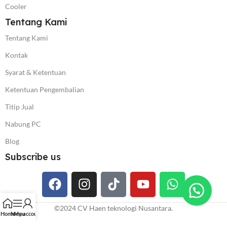
Cooler
Tentang Kami
Tentang Kami
Kontak
Syarat & Ketentuan
Ketentuan Pengembalian
Titip Jual
Nabung PC
Blog
Subscribe us
©️2024 CV Haen teknologi Nusantara.
Home
Menu
My account