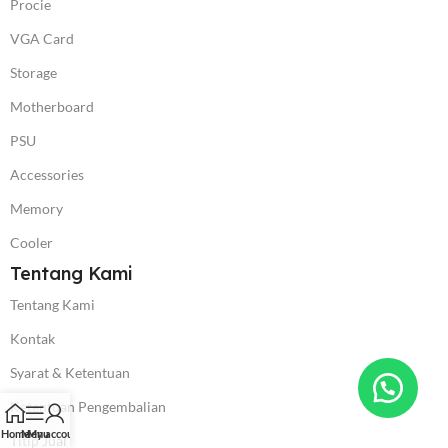
Procie
VGA Card
Storage
Motherboard
PSU
Accessories
Memory
Cooler
Tentang Kami
Tentang Kami
Kontak
Syarat & Ketentuan
Ketentuan Pengembalian
Home
Menu
My account
Titip Jual