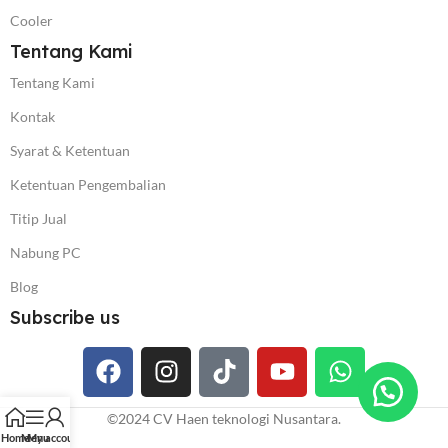
Cooler
Tentang Kami
Tentang Kami
Kontak
Syarat & Ketentuan
Ketentuan Pengembalian
Titip Jual
Nabung PC
Blog
Subscribe us
©️2024 CV Haen teknologi Nusantara.
Home
Menu
My account