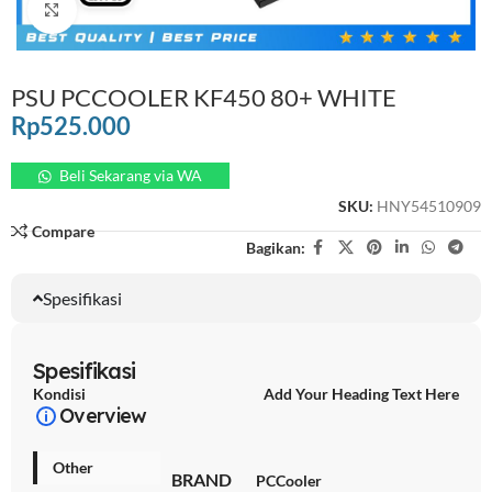
Click to enlarge
PSU PCCOOLER KF450 80+ WHITE
Rp
525.000
Beli Sekarang via WA
SKU:
HNY54510909
Compare
Bagikan:
Spesifikasi
Spesifikasi
Kondisi
Add Your Heading Text Here
Overview
Other
BRAND
PCCooler