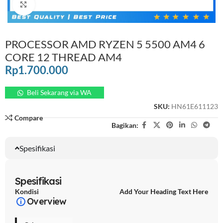
Click to enlarge
PROCESSOR AMD RYZEN 5 5500 AM4 6
CORE 12 THREAD AM4
Rp
1.700.000
Beli Sekarang via WA
SKU:
HN61E611123
Compare
Bagikan:
Spesifikasi
Spesifikasi
Kondisi
Add Your Heading Text Here
Overview