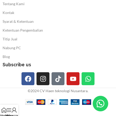
Tentang Kami
Kontak
Syarat & Ketentuan
Ketentuan Pengembalian
Titip Jual
Nabung PC
Blog
Subscribe us
©️2024 CV Haen teknologi Nusantara.
Home
Menu
My account