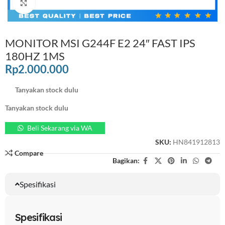
Click to enlarge
MONITOR MSI G244F E2 24″ FAST IPS
180HZ 1MS
Rp
2.000.000
Tanyakan stock dulu
Tanyakan stock dulu
Beli Sekarang via WA
SKU:
HN841912813
Compare
Bagikan:
Spesifikasi
Spesifikasi