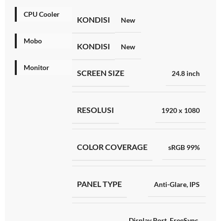
CPU Cooler
KONDISI
New
Mobo
KONDISI
New
Monitor
SCREEN SIZE
24.8 inch
RESOLUSI
1920 x 1080
COLOR COVERAGE
sRGB 99%
PANEL TYPE
Anti-Glare
,
IPS
Display Port
,
FreeSync
,