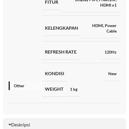
FITUR
HDMI x1
HDMI
,
Power
KELENGKAPAN
Cable
REFRESH RATE
120Hz
KONDISI
New
Other
WEIGHT
1 kg
Deskripsi