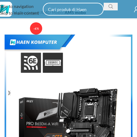
Skip to navigation
Home
Motherboard
AMD Mobo
AM5 mobo
Skip to main content
-6%