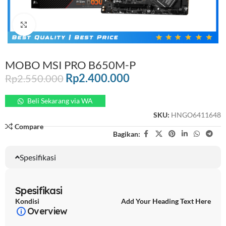
Click to enlarge
MOBO MSI PRO B650M-P
Rp
2.400.000
Rp
2.550.000
Beli Sekarang via WA
SKU:
HNGO6411648
Compare
Bagikan:
Spesifikasi
Spesifikasi
Kondisi
Add Your Heading Text Here
Overview