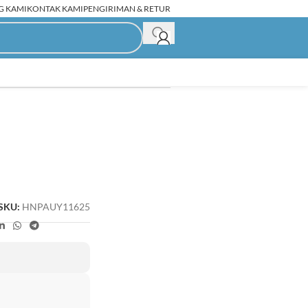
G KAMI
KONTAK KAMI
PENGIRIMAN & RETUR
C Rakitan Second
SKU:
HNPAUY11625