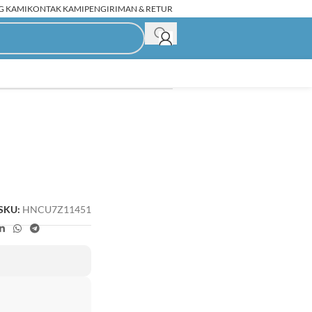
G KAMI
KONTAK KAMI
PENGIRIMAN & RETUR
C Rakitan Second
SKU:
HNCU7Z11451