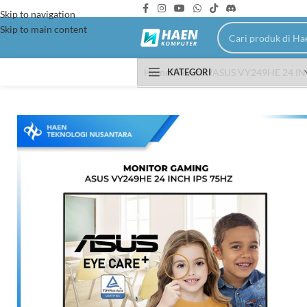
Skip to navigation
Skip to main content
KATEGORI
Home
Monitor
ASUS VY249HE 24 IN
PC Rakitan Intel
HOT
Intel Gen 14
Intel Gen 13
Intel Gen 12
Intel Gen 10
Intel Gen 4