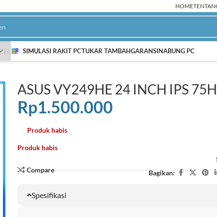
HOME
TENTAN
CH IPS 75HZ
SIMULASI RAKIT PC
TUKAR TAMBAH
GARANSI
NABUNG PC
ASUS VY249HE 24 INCH IPS 75
PC Rakitan AMD
P
Rp
1.500.000
Ryzen 9000
NEW
Ryzen 8000
Produk habis
Ryzen 7000
Produk habis
HOT
Ryzen 5000
Compare
Bagikan:
Ryzen 3000
Spesifikasi