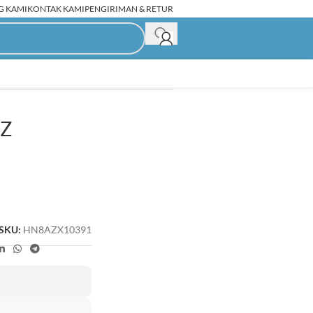
G KAMI
KONTAK KAMI
PENGIRIMAN & RETUR
HZ
C Rakitan Second
SKU:
HN8AZX10391