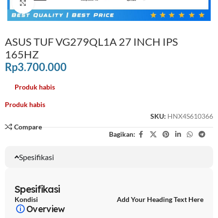
Click to enlarge
ASUS TUF VG279QL1A 27 INCH IPS
165HZ
Rp
3.700.000
Produk habis
Produk habis
SKU:
HNX4S610366
Compare
Bagikan:
Spesifikasi
Spesifikasi
Kondisi
Add Your Heading Text Here
Overview