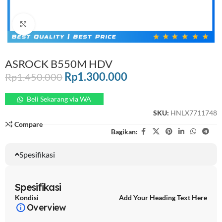
Click to enlarge
ASROCK B550M HDV
Rp
1.300.000
Rp
1.450.000
Beli Sekarang via WA
SKU:
HNLX7711748
Compare
Bagikan:
Spesifikasi
Spesifikasi
Kondisi
Add Your Heading Text Here
Overview