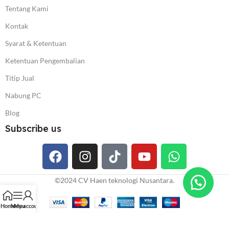
Tentang Kami
Kontak
Syarat & Ketentuan
Ketentuan Pengembalian
Titip Jual
Nabung PC
Blog
Subscribe us
©️2024 CV Haen teknologi Nusantara.
Home
Menu
My account